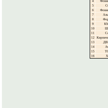
4
Фени
5
С
6
Фени
7
Аль
8
Фор
9
К
10
Ш
11
С
12
Кирпич
13
ДВ
14
А
15
Т
16
Х