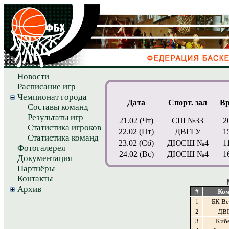
Новости
Расписание игр
Чемпионат города
Дата
Спорт. зал
В
Составы команд
Результаты игр
21.02 (Чт)
СШ №33
2
Статистика игроков
22.02 (Пт)
ДВГГУ
1
Статистика команд
23.02 (Сб)
ДЮСШ №4
1
Фотогалерея
24.02 (Вс)
ДЮСШ №4
1
Документация
Партнёры
Контакты
Архив
#
Ком
1
БК В
2
ДВ
3
Киб