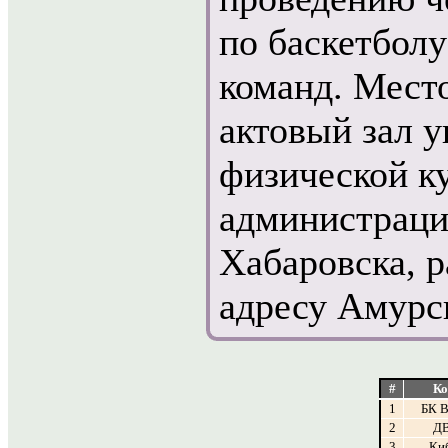
по баскетбол
команд. Место
актовый зал у
физической ку
администраци
Хабаровска, 
адресу Амурск
#
Ко
1
БК 
2
Д
3
Ки