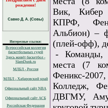
места (8 ко
Поздравляем с днём
рождения!
Вик, Кибер
Савко Д. А. (Совы)
КПРФ, Фен
Альбион) – 
(плей-офф), д
Интересные ссылки:
Всероссийская коллегия
- Команды,
баскетбольных судей
Здесь живёт баскетбол -
SlamDunk.ru
места (7 ко
МЛБЛ - Россия
Феникс-200
МЛБЛ - Хабаровский край
Колледж, Фе
Официальный сайт NBA
ДВГМУ, Аму
Официальный сайт АСБ
круговой турн
Российская Федерация