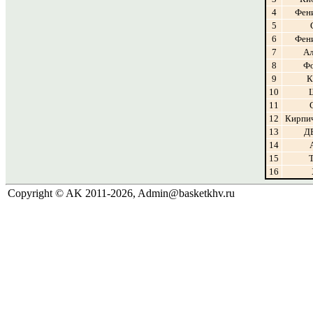
4
Фен
5
6
Фен
7
Ал
8
Фо
9
10
11
12
Кирпи
13
Д
14
15
16
Copyright © AK 2011-2026, Admin@basketkhv.ru