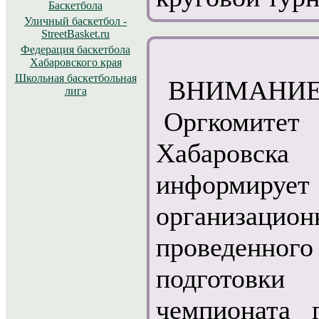
Баскетбола
Уличный баскетбол -
StreetBasket.ru
Федерация баскетбола
Хабаровского края
Школьная баскетбольная
ВНИМАНИЕ
лига
Оргкомитет
Хабаровска
информируе
организацио
проведенн
подготовки
чемпионата 