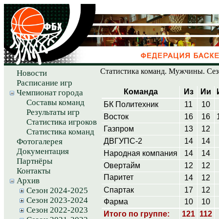
Статистика команд. Мужчины. Сезо
Новости
Расписание игр
Команда
Из
Ии
Чемпионат города
Составы команд
БК Политехник
11
10
Результаты игр
Восток
16
16
Статистика игроков
Газпром
13
12
Статистика команд
Фотогалерея
ДВГУПС-2
14
14
Документация
Народная компания
14
14
Партнёры
Овертайм
12
12
Контакты
Паритет
14
12
Архив
Сезон 2024-2025
Спартак
17
12
Сезон 2023-2024
Фарма
10
10
Сезон 2022-2023
Итого по группе:
121
112