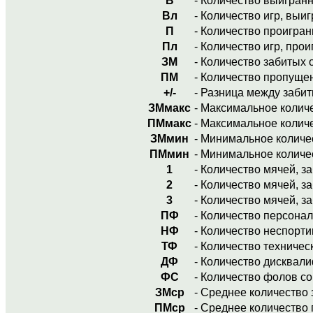
В
- Количество выигранн
Вл
- Количество игр, выи
П
- Количество проигран
Пл
- Количество игр, про
ЗМ
- Количество забитых 
ПМ
- Количество пропуще
+/-
- Разница между заби
ЗМмакс
- Максимальное количе
ПМмакс
- Максимальное колич
ЗМмин
- Минимальное количес
ПМмин
- Минимальное количе
1
- Количество мячей, з
2
- Количество мячей, з
3
- Количество мячей, з
ПФ
- Количество персона
НФ
- Количество неспорт
ТФ
- Количество техниче
ДФ
- Количество дисквал
ФС
- Количество фолов с
ЗМср
- Среднее количество 
ПМср
- Среднее количество 