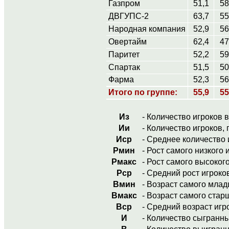
Газпром
51,1
58
ДВГУПС-2
63,7
55
Народная компания
52,9
56
Овертайм
62,4
47
Паритет
52,2
59
Спартак
51,5
50
Фарма
52,3
56
Итого по группе:
55,9
55
Из
- Количество игроков 
Ии
- Количество игроков,
Иср
- Среднее количество 
Рмин
- Рост самого низкого
Рмакс
- Рост самого высоког
Рср
- Средний рост игроко
Вмин
- Возраст самого млад
Вмакс
- Возраст самого стар
Вср
- Средний возраст игр
И
- Количество сыгранны